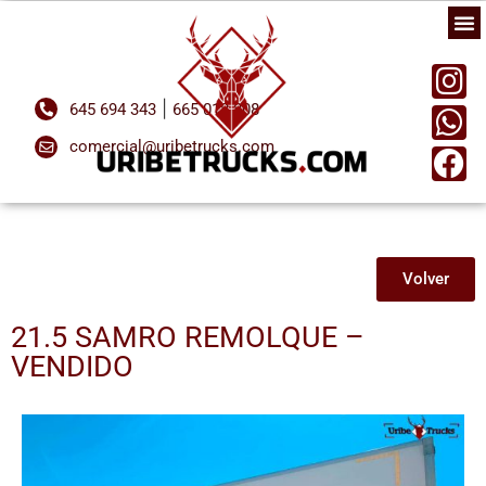
|
645 694 343
665 018 808
comercial@uribetrucks.com
Volver
21.5 SAMRO REMOLQUE –
VENDIDO