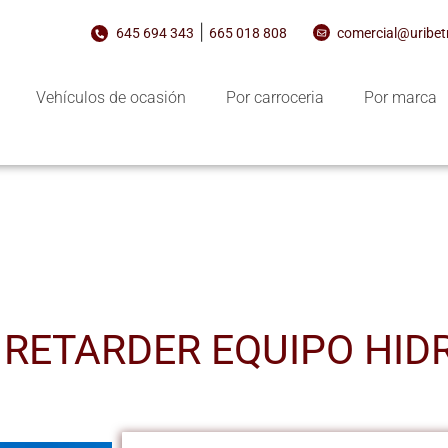
|
645 694 343
665 018 808
comercial@uribe
Vehículos de ocasión
Por carroceria
Por marca
0 RETARDER EQUIPO HID