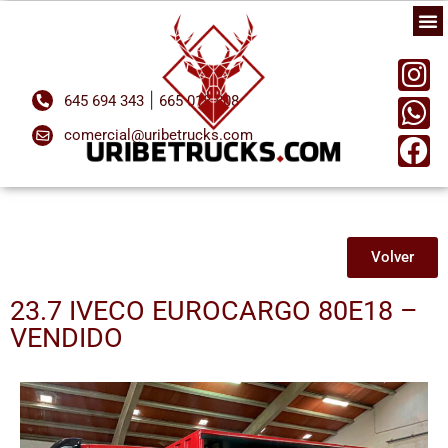
|
645 694 343
665 018 808
comercial@uribetrucks.com
Volver
23.7 IVECO EUROCARGO 80E18 –
VENDIDO