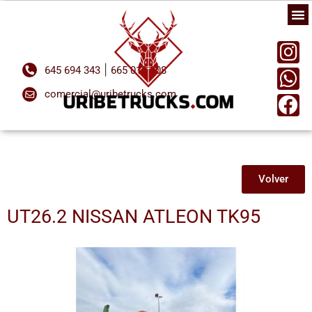
|
645 694 343
665 018 808
comercial@uribetrucks.com
Volver
UT26.2 NISSAN ATLEON TK95