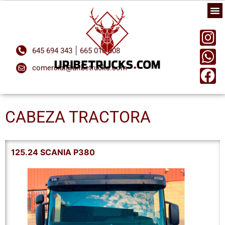
|
645 694 343
665 018 808
comercial@uribetrucks.com
CABEZA TRACTORA
125.24 SCANIA P380