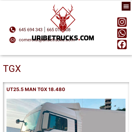
|
645 694 343
665 018 808
comercial@uribetrucks.com
TGX
UT25.5 MAN TGX 18.480