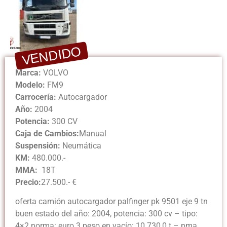
VENDIDO
Marca:
VOLVO
Modelo:
FM9
Carrocería:
Autocargador
Año:
2004
Potencia:
300 CV
Caja de Cambios:
Manual
Suspensión:
Neumática
KM:
480.000.-
MMA:
18T
Precio:
27.500.- €
oferta camión autocargador palfinger pk 9501 eje 9 tn
buen estado del año: 2004, potencia: 300 cv – tipo:
4×2 norma: euro 3 peso en vacío: 10.730,0 t – pma