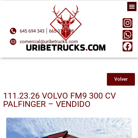
|
645 694 343
665 018 808
comercial@uribetrucks.com
Volver
111.23.26 VOLVO FM9 300 CV
PALFINGER – VENDIDO