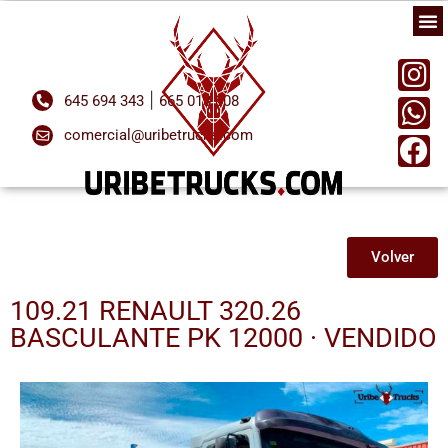
|
645 694 343
665 018 808
comercial@uribetrucks.com
Volver
109.21 RENAULT 320.26
BASCULANTE PK 12000 · VENDIDO