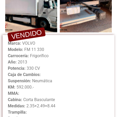
VENDIDO
Marca:
VOLVO
Modelo:
FM 11 330
Carrocería:
Frigorífico
Año:
2013
Potencia:
330 CV
Caja de Cambios:
Suspensión:
Neumática
KM:
592.000.-
MMA:
Cabina:
Corta Basculante
Medidas:
2.35×2.49×8.44
Trampilla: